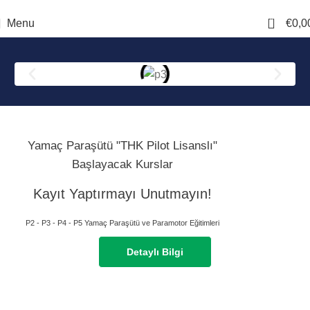
Korkularını Geride Bırak, Özgürlüğe Kanat Aç!
0
Menu
€
0,0
Yamaç Paraşütü "THK Pilot Lisanslı"
Başlayacak Kurslar
Kayıt Yaptırmayı Unutmayın!
P2 - P3 - P4 - P5 Yamaç Paraşütü ve Paramotor Eğitimleri
Detaylı Bilgi