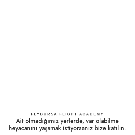
Aktivitelerimiz
Yamaç paraşütü eğitimi, Paramotor eğitimi, Tandem
uçuşu gibi aktivitelerimizin yanı sıra malzeme satışı da
yapmaktayız.
FLYBURSA FLIGHT ACADEMY
Ait olmadığımız yerlerde, var olabilme
heyacanını yaşamak istiyorsanız bize katılın.